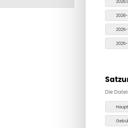
2026.
damit die
Website
2026-
funktioniert.
2025-
Statistiken
2025-
Damit unsere
Website
während Ihres
Besuchs so
gut wie
Satz
möglich
funktioniert.
Die Datei
Wenn Sie
diese Cookies
Haupt
ablehnen,
werden einige
Gebüh
Funktionen