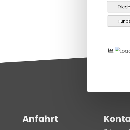
von der
Fried
Website
Hunde
verschwinden.
Erfahrung
Damit unsere
Website
während Ihres
Besuchs so
gut wie
möglich
funktioniert.
Wenn Sie
diese Cookies
Anfahrt
Konta
ablehnen,
werden einige