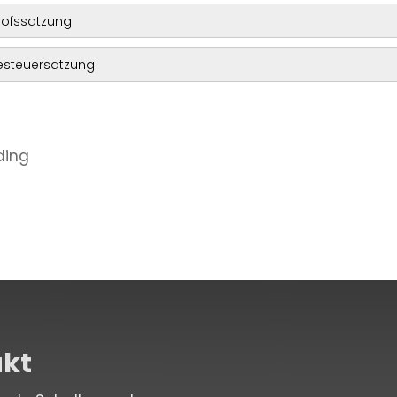
hofssatzung
steuersatzung
kt