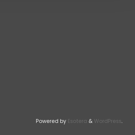
Powered by
Esotera
&
WordPress
.