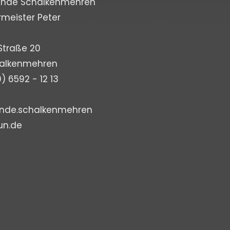
inde Schalkenmehren
rmeister Peter
Straße 20
halkenmehren
0) 6592 - 12 13
nde.schalkenmehren
un.de