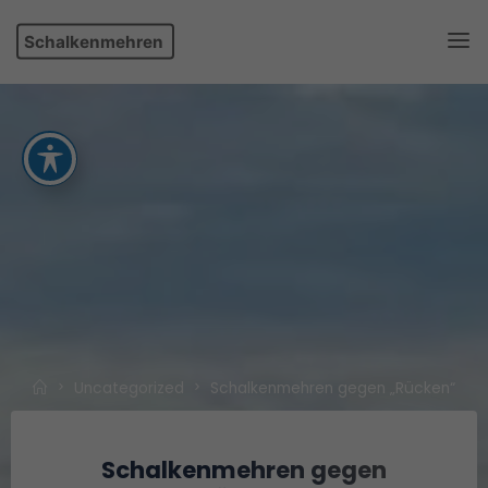
Skip
Schalkenmehren
to
content
Home
Uncategorized
Schalkenmehren gegen „Rücken“
Schalkenmehren gegen