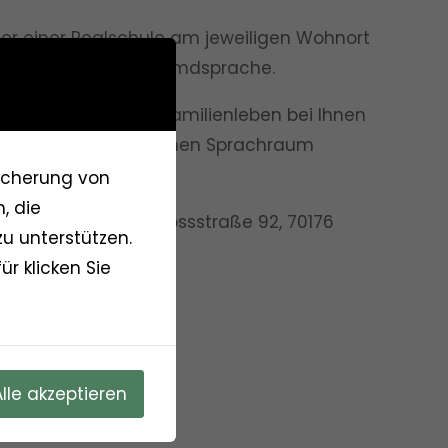
er einer Realschule am jeweiligen Wohnort
echen Deutsch als Fremdsprache.
astschüler auf das Familienleben bei Ihnen
 Beziehung zum deutschen Sprachraum
eicherung von
, die
in Europa e.V.
,
Schlossstraße 92, 70176
u unterstützen.
r klicken Sie
2
,
Alle akzeptieren