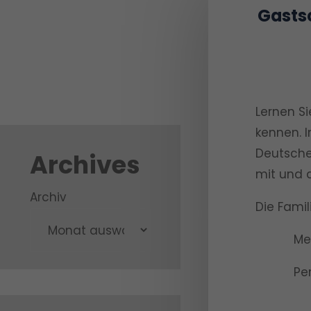
Gastsc
Lernen S
kennen. 
Deutsche 
Archives
mit und 
Archiv
Die Famil
Mexiko
Peru A