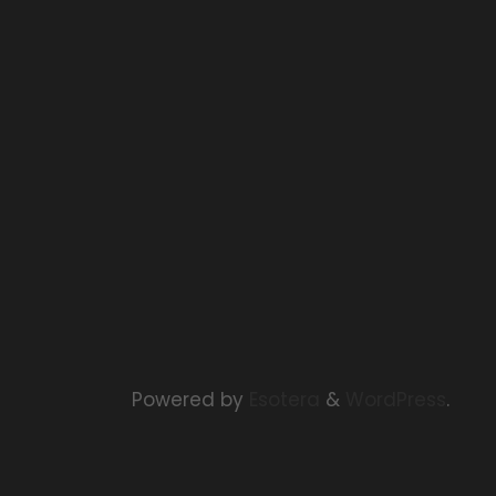
Powered by
Esotera
&
WordPress
.