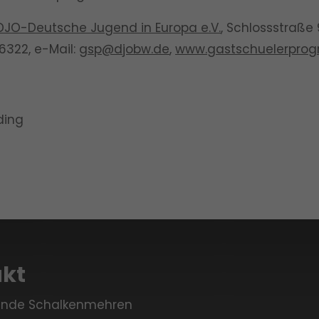
DJO-Deutsche Jugend in Europa e.V.
,
Schlossstraße 
6322
, e-Mail:
gsp@djobw.de
,
www.gastschuelerpro
kt
inde Schalkenmehren