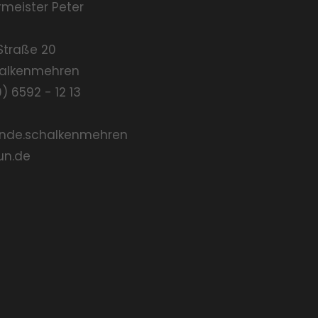
rmeister Peter
Straße 20
halkenmehren
0) 6592 - 12 13
nde.schalkenmehren
un.de