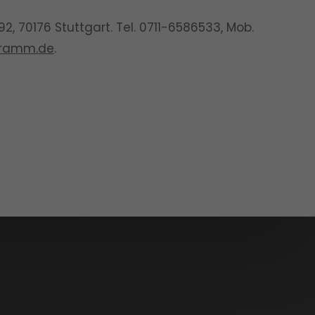
92, 70176 Stuttgart
.
Tel.
0711-6586533
, Mob.
gramm.de
.