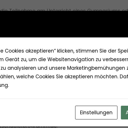
t die Teilnahme am Unterricht eines Gymnasiums od
familie für den Gast verpflichtend. Die Schüler spr
rungsseminar vor dem Familienaufenthalt soll die G
ten und die Basis für eine aktuelle und lebendige
 helfen. Der Gegenbesuch ist möglich.
le Cookies akzeptieren“ klicken, stimmen Sie der Sp
m Gerät zu, um die Websitenavigation zu verbessern
esse wenden Sie sich bitte an:
DJO-Deutsche Jugend 
zu analysieren und unsere Marketingbemühungen z
. Nähere Informationen erteilen gerne
hlen, welche Cookies Sie akzeptieren möchten. Dafü
ung.
scher unter Telefon
0711-625138
Handy
0172-632632
ane und Frau Obrant unter Telefon
0711-6586533
,
625168
, e-Mail:
gsp@djobw.de
,
Einstellungen
tschuelerprogramm.de
.