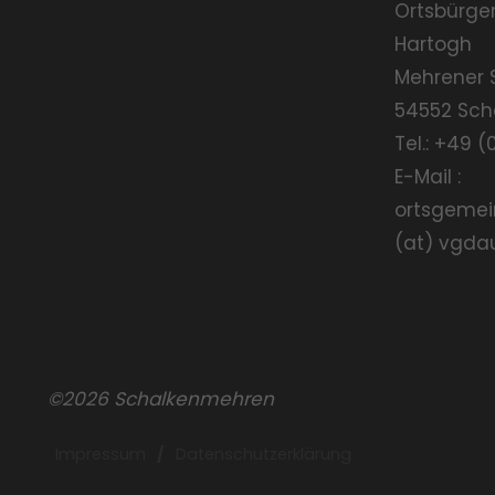
Ortsbürge
Hartogh
Mehrener 
54552 Sc
Tel.: +49 (
E-Mail :
ortsgemei
(at) vgda
©2026 Schalkenmehren
Impressum
/
Datenschutzerklärung