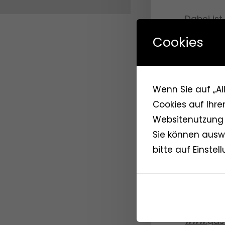
Dabei is
der Gast
Cookies
Ein Eifüh
vorberei
aufbauen
Wenn Sie auf „Al
Cookies auf Ihre
Bei Inter
Websitenutzung 
Stuttgart
Sie können auswä
bitte auf Einstell
Herr Lieb
Frau Put
Fax
0711-
www.gas