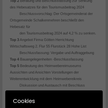
Top 2
Beratung und Beschlussfassung zur Senkung
des Hebesatzes für den Tourismusbeitrag 2024
Beschlussvorschlag: Der Ortsgemeinderat der
Ortsgemeinde Schalkenmehren beschließt den
Hebesatz für
den Tourismusbeitrag 2024 auf 4,2 % zu senken.
Top 3
Angebot Firma Götten Herrichtung
Wirtschaftsweg 2. Flur 55 Flurstück 28 Hohe List
Beschlussfassung: Vergabe und Auftraggebung
Top 4
Bauangelegenheiten -Beschlussfassung
Top 5
Bedeutung des Heimwebereimuseums
Aussichten und Ansichten
Vorstellungen der
Weiterentwicklung mit dem Heimwebereikreis
Diskussion und Austausch mit Beschluss
Top 6
Haushalt 2026 Vorschläge und Anregungen für
den aufzustellenden Haushaltsplan
Cookies
Top 7
Parksituation Diskussion und Beschluss weiterer