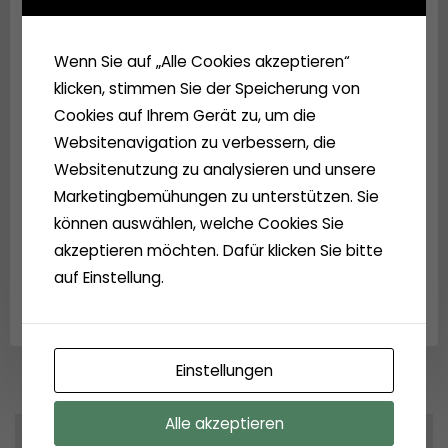
Massnahmen
Top 8
Verwendung der Bauteile KIrchenrenovierung –
Wenn Sie auf „Alle Cookies akzeptieren“
Beschluss
klicken, stimmen Sie der Speicherung von
Top 9
Verschiedenes und Informationen
Cookies auf Ihrem Gerät zu, um die
Top 10
Bürgerfragen
Websitenavigation zu verbessern, die
Websitenutzung zu analysieren und unsere
Nichtöffentlicher Teil
Marketingbemühungen zu unterstützen. Sie
Personalangelegenheiten
können auswählen, welche Cookies Sie
akzeptieren möchten. Dafür klicken Sie bitte
auf Einstellung.
Einstellungen
Alle akzeptieren