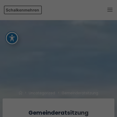
Skip
Schalkenmehren
to
content
Home
Uncategorized
Gemeinderatsitzung
Gemeinderatsitzung