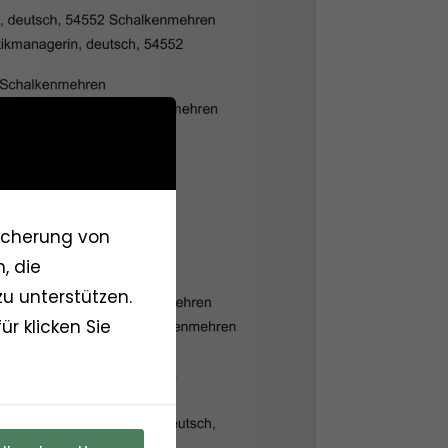
eicherung von
, die
u unterstützen.
r klicken Sie